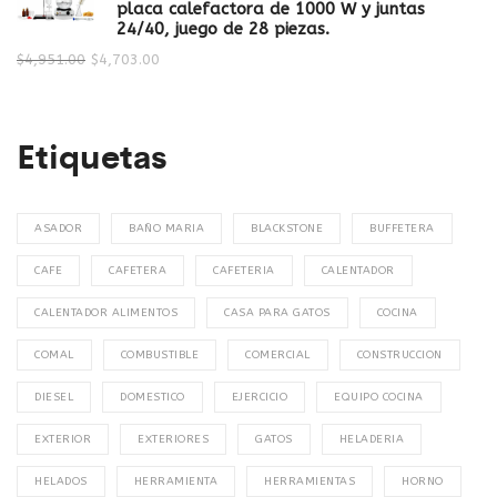
placa calefactora de 1000 W y juntas
24/40, juego de 28 piezas.
$
4,951.00
$
4,703.00
Etiquetas
ASADOR
BAÑO MARIA
BLACKSTONE
BUFFETERA
CAFE
CAFETERA
CAFETERIA
CALENTADOR
CALENTADOR ALIMENTOS
CASA PARA GATOS
COCINA
COMAL
COMBUSTIBLE
COMERCIAL
CONSTRUCCION
DIESEL
DOMESTICO
EJERCICIO
EQUIPO COCINA
EXTERIOR
EXTERIORES
GATOS
HELADERIA
HELADOS
HERRAMIENTA
HERRAMIENTAS
HORNO