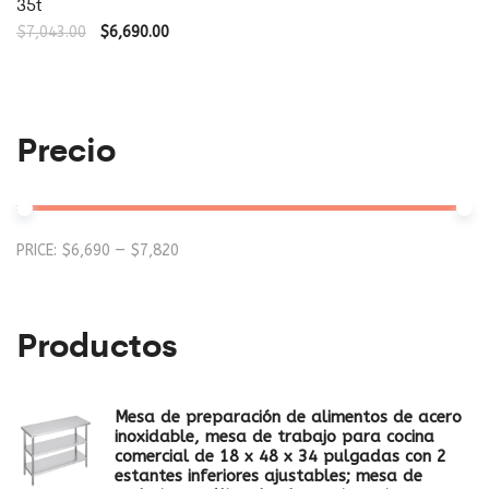
35t
$
7,043.00
$
6,690.00
Precio
Mi
M
PRICE:
$6,690
—
$7,820
pr
pr
Productos
Mesa de preparación de alimentos de acero
inoxidable, mesa de trabajo para cocina
comercial de 18 x 48 x 34 pulgadas con 2
estantes inferiores ajustables; mesa de