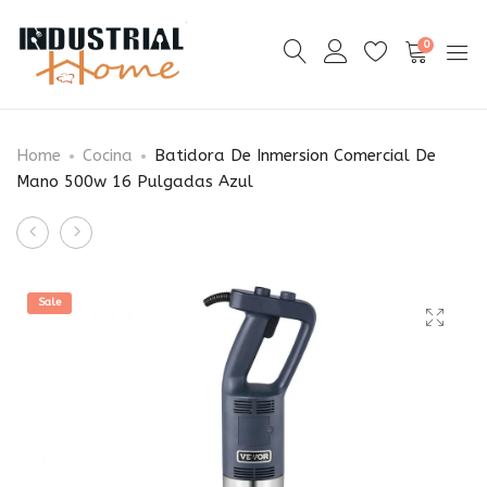
0
Home
Cocina
Batidora De Inmersion Comercial De
Mano 500w 16 Pulgadas Azul
Product
Incubadora
Fundidor
navigation
Laboratorio
de
0.7
cera
Sale
Pies
de
Cúbicos
10
0-
L
65
para
°c
hacer