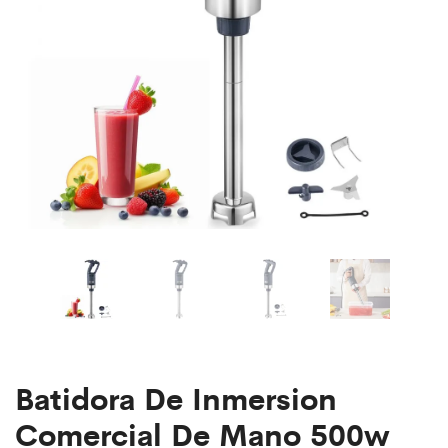
Temp
velas,
Control
olla
eléctrica
extragrande
para
fundir
cera
Batidora De Inmersion
Comercial De Mano 500w