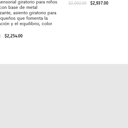
sensorial giratorio para niños
$
3,092.00
$
2,937.00
 con base de metal
izante, asiento giratorio para
equeños que fomenta la
ción y el equilibrio, color
0
$
2,254.00