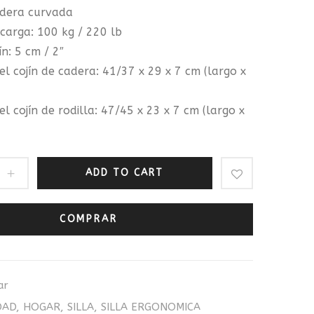
adera curvada
carga: 100 kg / 220 lb
ín: 5 cm / 2″
el cojín de cadera: 41/37 x 29 x 7 cm (largo x
l cojín de rodilla: 47/45 x 23 x 7 cm (largo x
ADD TO CART
COMPRAR
ar
DAD
,
HOGAR
,
SILLA
,
SILLA ERGONOMICA