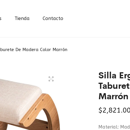
s
Tienda
Contacto
Taburete De Madera Color Marrón
Silla E
Tabure
Marrón
$
2,821.0
Material: Ma