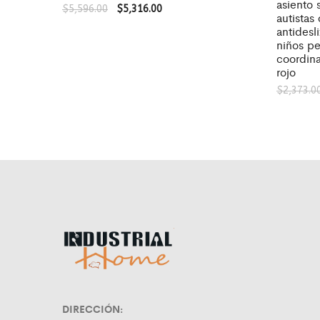
asiento 
$
5,596.00
$
5,316.00
autistas
antidesl
niños p
coordina
rojo
$
2,373.0
DIRECCIÓN: