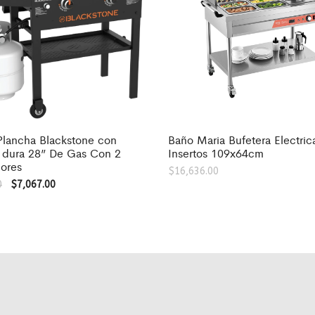
Plancha Blackstone con
Baño Maria Bufetera Electric
a dura 28” De Gas Con 2
Insertos 109x64cm
ores
$
16,636.00
0
$
7,067.00