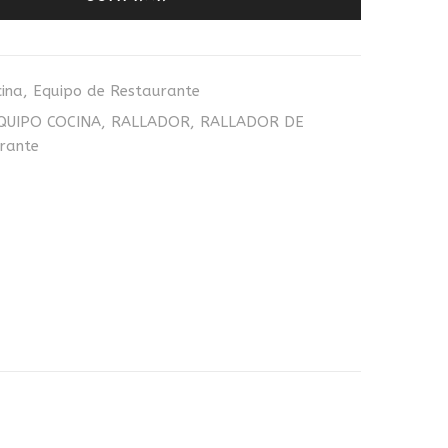
ina
,
Equipo de Restaurante
QUIPO COCINA
,
RALLADOR
,
RALLADOR DE
rante