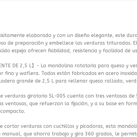
amente elaborado y con un diseño elegante, este durad
oceso de preparación y embellece las verduras trituradas. 
do espejo ofrecen fiabilidad, resistencia y facilidad de us
E DE 2,5 L】- La mandolina rotatoria para queso y verdur
or fino y waflera. Todos están fabricados en acero inoxida
adera grande de 2,5 L para rellenar queso rallado, verdu
erduras giratorio SL-005 cuenta con tres ventosas de 5
las ventosas, que refuerzan la fijación, y a su base en for
y compacto.
 cortar verduras con cuchillos y picadoras, esta mandoli
manual, que ahorra trabajo y gira 360 grados, le permite 