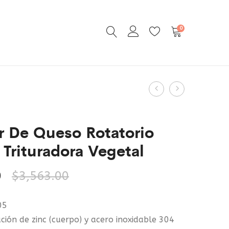
0
Product
Procesador
Polipasto
navigation
Vegetales
Cadena
Profesional
Eléctrico
r De Queso Rotatorio
2
Monofásico
Trituradora Vegetal
Orificios
Grúa
1600rpm
2200lbs
0
$
3,563.00
Color
3m
Gris
05
ción de zinc (cuerpo) y acero inoxidable 304