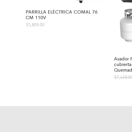
PARRILLA ELÈCTRICA COMAL 76
CM 110V
$
5,809.00
Asador 
cubiert
Quemad
$
7,439.0