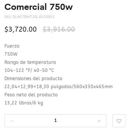
Comercial 750w
SKU:
DLWSTBWT20L1SLS00V1
$
3,720.00
$
3,916.00
Fuerza
750W
Rango de temperatura
104-122 °F/ 40-50 °C
Dimensiones del producto
22,04×12,99×18,30 pulgadas/560x330x465mm
Peso neto del producto
13,22 libras/6 kg