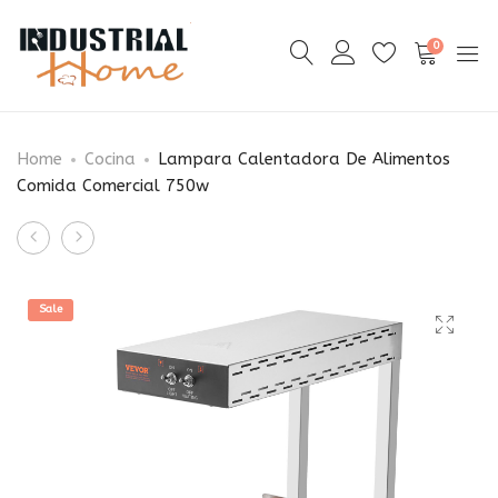
0
Home
Cocina
Lampara Calentadora De Alimentos
Comida Comercial 750w
Product
Podadora
Extensiones
navigation
De
De
Arboles
Cuchillas
Sale
Ramas
Montacarga
Motosierra
Tarimas
Inalambrica
72pulG
5
PuLG