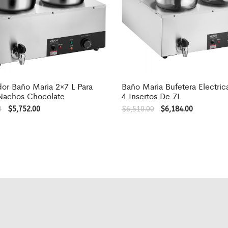
or Baño Maria 2×7 L Para
Baño Maria Bufetera Electric
Nachos Chocolate
4 Insertos De 7L
0
$
5,752.00
$
6,510.00
$
6,184.00