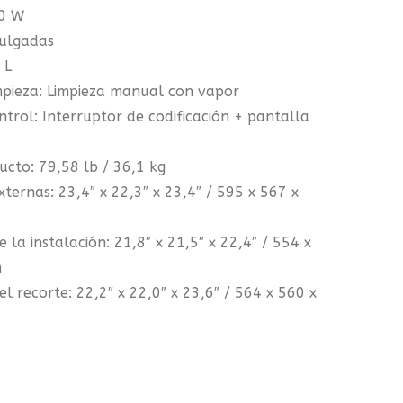
50 W
7
ulgadas
Modalidades
 L
pieza: Limpieza manual con vapor
trol: Interruptor de codificación + pantalla
ucto: 79,58 lb / 36,1 kg
ternas: 23,4″ x 22,3″ x 23,4″ / 595 x 567 x
 la instalación: 21,8″ x 21,5″ x 22,4″ / 554 x
m
l recorte: 22,2″ x 22,0″ x 23,6″ / 564 x 560 x