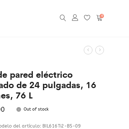
0
Product
Horno
Freidora
navigation
Tostador
Comercial
de
de
e pared eléctrico
Conveccion
Propano
ado de 24 pulgadas, 16
de
para
es, 76 L
12
Exteriores
L
con
00
Out of stock
1300
Termómetr
W
y
delo del artículo: BIL616Ti2-B5-09
de
Regulador