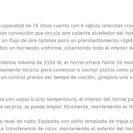
 capacidad de 76 litros cuenta con 6 rejillas laterales c
por convección que circula aire caliente alrededor del ho
 un flujo de aire óptimos para un precalentamiento rápid
ntiza un horneado uniforme, calentando todo el interior 
otencia máxima de 3150 W, el horno ofrece hasta 16 mod
lemente tocarla para comenzar a cocinar platos como past
n control preciso del tiempo de cocción, ¡prepara una va
ieza con vapor a alta temperatura, el interior del horno 
 de secarla, se puede limpiar fácilmente, manteniendo el 
ajo nivel de ruido: Equipado con vidrio templado de triple
 la transferencia de calor, manteniendo el exterior del h