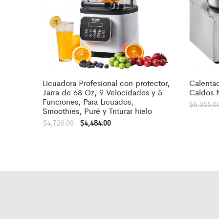
Licuadora Profesional con protector,
Calentad
Jarra de 68 Oz, 9 Velocidades y 5
Caldos 
Funciones, Para Licuados,
$
6,055.0
Smoothies, Puré y Triturar hielo
$
4,720.00
$
4,484.00