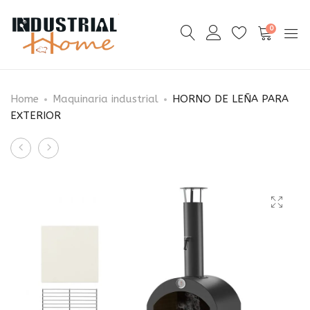
0
Home
Maquinaria industrial
HORNO DE LEÑA PARA
EXTERIOR
Product
VENTILADOR
MÁQUINA
navigation
EXTRACTOR
SELLADORA
ANTI
DE
EXPLOSIÓN
BOLSAS
16″
AUTOMÁTICA