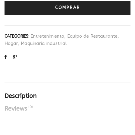
COMPRAR
Entretenimiento
,
Equipo de Restaurante
,
CATEGORIES:
Hogar
,
Maquinaria industrial
Description
(0)
Reviews