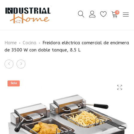
0
Home
Cocina
Freidora eléctrica comercial de encimera
de 3500 W con doble tanque, 8.5 L
Product
Freidora
Podio
navigation
eléctrica
de
comercial
metal
Sale
de
curvo
encimera
de
con
129
tanques
cm,
dobles
estante