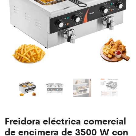
de
de
3000
almacenamiento
W
para
aulas,
bodas
y
discursos.
Freidora eléctrica comercial
de encimera de 3500 W con