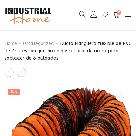
0
Home
Uncategorized
Ducto Manguera flexible de PVC
de 25 pies con gancho en S y soporte de acero para
soplador de 8 pulgadas
Product
Manguera
Isla
navigation
flexible
de
de
cocina
Sale
PVC
con
de
cubierta
7,6
de
m
madera
para
maciza,