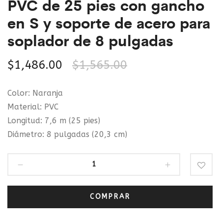
PVC de 25 pies con gancho
cajón,
color
en S y soporte de acero para
blanco
soplador de 8 pulgadas
$
1,486.00
$
1,565.00
Color: Naranja
Material: PVC
Longitud: 7,6 m (25 pies)
Diámetro: 8 pulgadas (20,3 cm)
COMPRAR